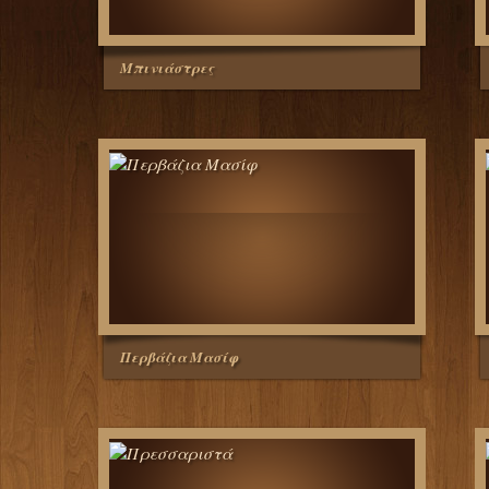
Μπινιάστρες
Περβάζια Μασίφ