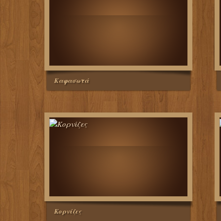
Καφασωτά
Κορνίζες