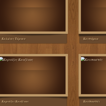
Κολώνες Τόρνου
Κοντάρια
Κορνίζες Κουζίνας
Κουπαστές