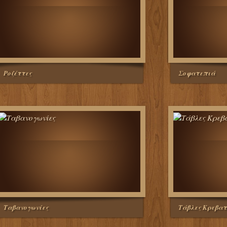
Ροζέττες
Σοφατεπιά
Ταβανογωνίες
Τάβλες Κρεβατ