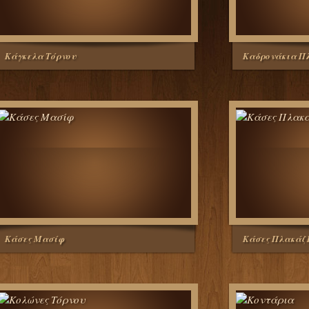
Κάγκελα Τόρνου
Καδρονάκια Πλ
Κάσες Μασίφ
Κάσες Πλακάζ 