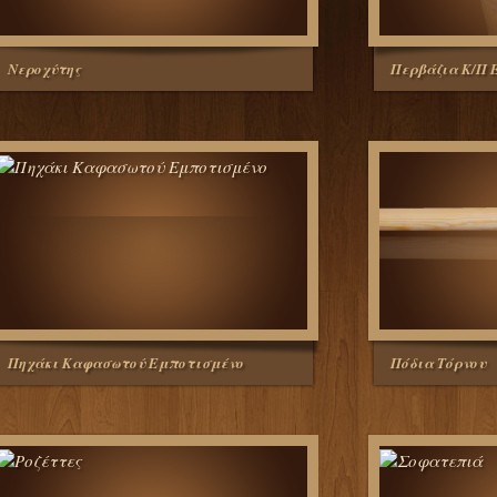
Νεροχύτης
Περβάζια Κ/Π 
Πηχάκι Καφασωτού Εμποτισμένο
Πόδια Τόρνου