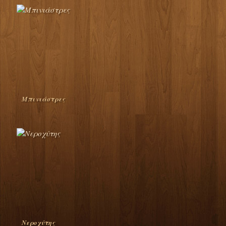
Μπινιάστρες
Νεροχύτης