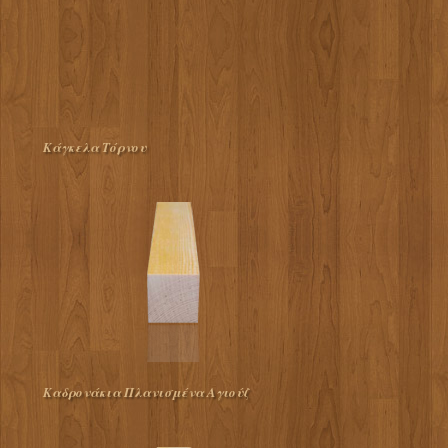
Κάγκελα Τόρνου
Καδρονάκια Πλανισμένα Αγιούζ