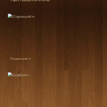
Τάβλες Κρεβατιών Ελάτης
Τζαμοκορδόνι