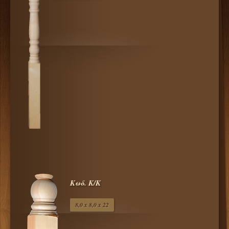
Κωδ. Κ/Κ
8,0 x 8,0 x 22