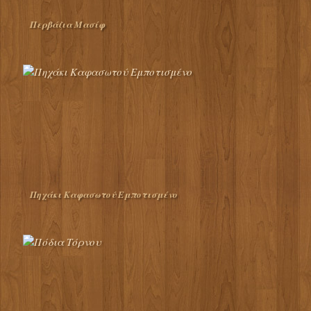
Περβάζια Μασίφ
Πηχάκι Καφασωτού Εμποτισμένο