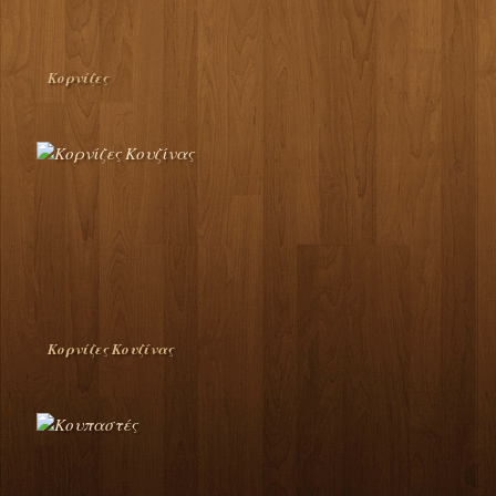
Κορνίζες
Κορνίζες Κουζίνας