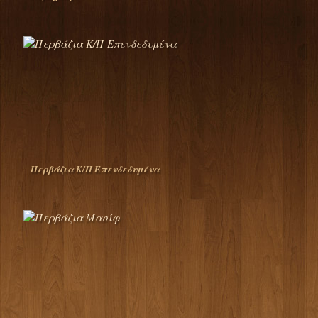
Περβάζια Κ/Π Επενδεδυμένα