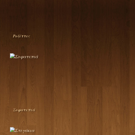
Ροζέττες
Σοφατεπιά