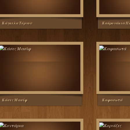
Κάγκελα Τόρνου
Καδρονάκια Πλ
Κάσες Μασίφ
Καφασωτά