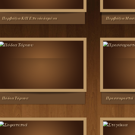
Περβάζια Κ/Π Επενδεδυμένα
Περβάζια Μασ
Πόδια Τόρνου
Πρεσσαριστά