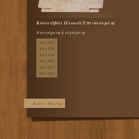
Κάσα Οβάλ Πλακάζ Επενδεδυμένη
Ανοιγόμενη ή συρόμενη
4,4 x 10,0
4,4 x 13,0
4,4 x 15,0
4,4 x 18,0
4,4 x 21,0
4,4 x 24,0
Κάσες Μασίφ