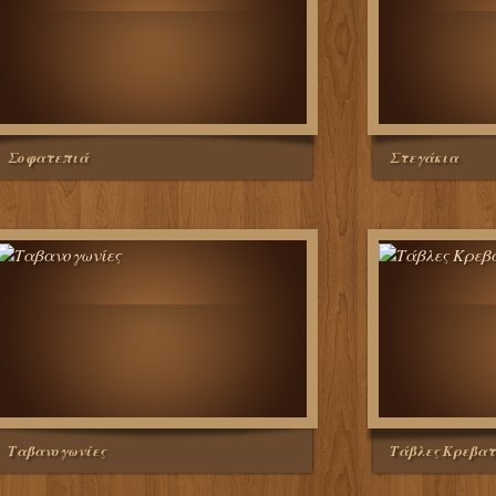
Σοφατεπιά
Στεγάκια
Ταβανογωνίες
Τάβλες Κρεβατ